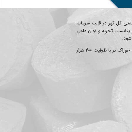
B.O. با حمایت شرکت معدنی و صنعتی گل گهر در قالب سرمایه
استعانت از درگاه ایزد منان و پتانسیل تجربه و توان علمی
شود.
واحد هماتیت مشتمل بر2 خط بازیابی خوراک خشک با ظرفیت 600 هزار تن در سال و 2 خط بازیابی خوراک تر با ظرفیت 400 هزار